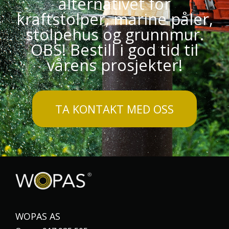
alternativet for
kraftstolper, marine påler,
stolpehus og grunnmur.
OBS! Bestill i god tid til
vårens prosjekter!
TA KONTAKT MED OSS
WOPAS AS