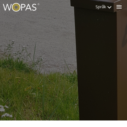
Språk
Luk