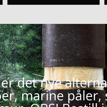
r det nye alternat
per, marine påler,