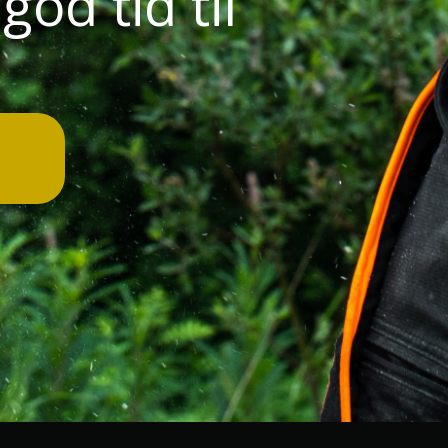
god tid til
!