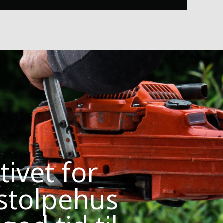
ivet for
 stolpehus