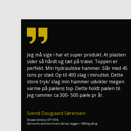
Jeg må sige i har et super produkt. At plasten
sider så hårdt og tæt på træet. Toppen er
perfekt. Min hydrauliske hammer. Slår med 45
tons pr stød. Op til 400 slag i minuttet. Dette
store tryk/ slag min hammer udvikler megen
varme på pælens top. Dette holdt pælen til.
Jeg rammer ca 300- 500 pæle pr år.
Svend Daugaard Sørensen
Skipper Jettelys STF 1616,
Danmarks ældste erhvervsfartøj, bygget i 1900 eg på eg.