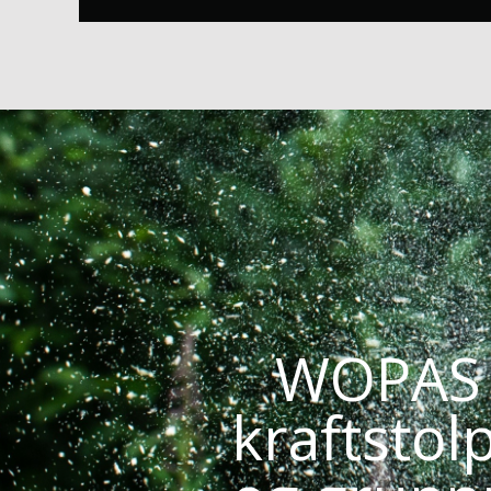
WOPAS e
kraftstol