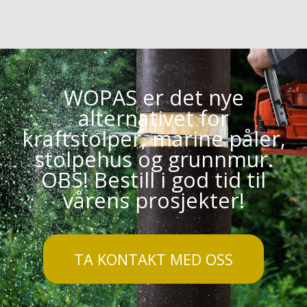
WOPAS er det nye
alternativet for
kraftstolper, marine påler,
stolpehus og grunnmur.
OBS! Bestill i god tid til
vårens prosjekter!
TA KONTAKT MED OSS