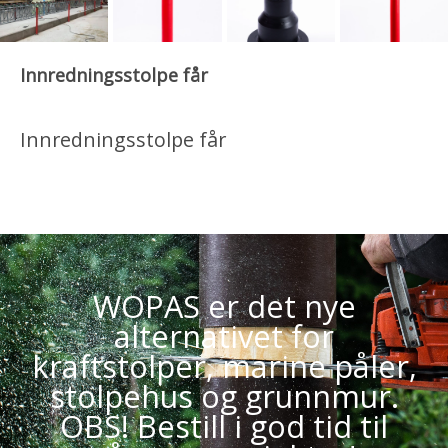
Innredningsstolpe får
Innredningsstolpe får
WOPAS er det nye
alternativet for
kraftstolper, marine påler,
stolpehus og grunnmur.
OBS! Bestill i god tid til