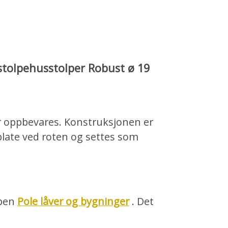
 stolpehusstolper Robust ø 19
er oppbevares. Konstruksjonen er
plate ved roten og settes som
ppen
Pole låver og bygninger
. Det