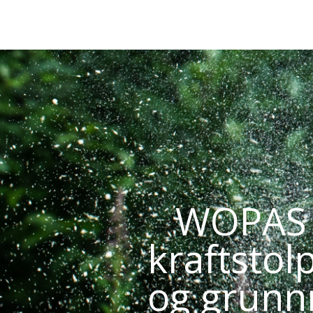
WOPAS e
kraftstol
og grunnmu