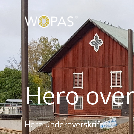
Hero over
Hero underoverskrift