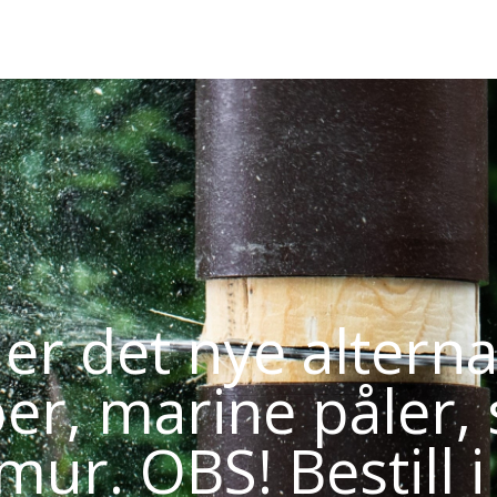
r det nye alternat
per, marine påler,
r. OBS! Bestill i 