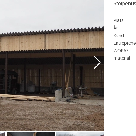
Stolpehu
Plats
År
Kund
Entreprenø
WOPAS
material