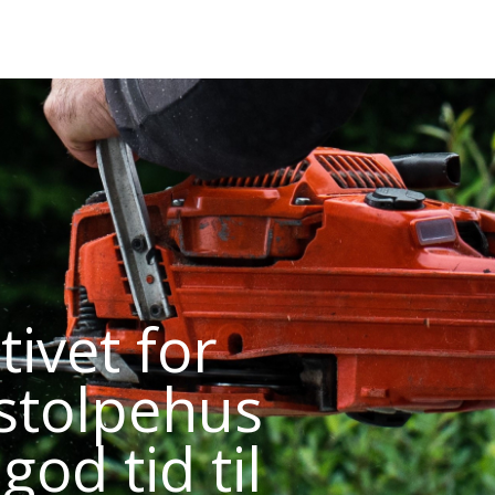
ivet for
 stolpehus
god tid til